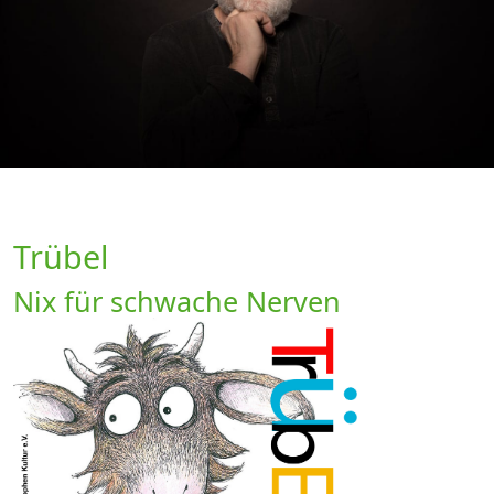
Trübel
Nix für schwache Nerven